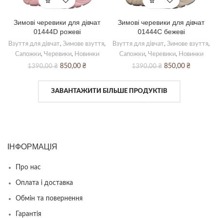
Зимові черевики для дівчат
Зимові черевики для дівчат
01444D рожеві
01444С бежеві
Взуття для дівчат
,
Зимове взуття
,
Взуття для дівчат
,
Зимове взуття
,
Сапожки
,
Черевики
,
Новинки
Сапожки
,
Черевики
,
Новинки
Оригінальна
Поточна
Оригінальна
Поточна
850,00
₴
850,00
₴
1390,00
₴
1390,00
₴
ціна:
ціна:
ціна:
ціна:
1390,00 ₴.
850,00 ₴.
1390,00 ₴.
850,00 ₴.
ЗАВАНТАЖИТИ БІЛЬШЕ ПРОДУКТІВ
ІНФОРМАЦІЯ
Про нас
Оплата і доставка
Обмін та повернення
Гарантія