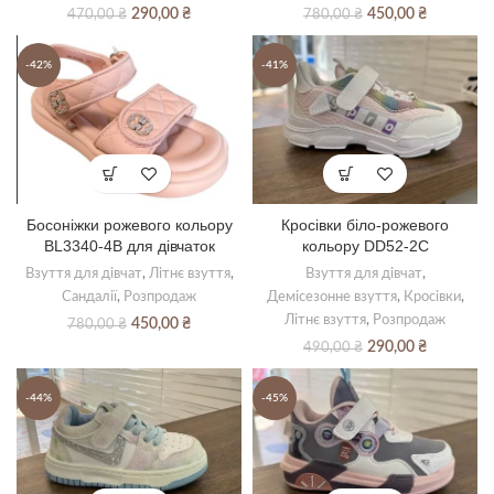
Оригінальна
Поточна
Оригінальна
Поточна
290,00
₴
450,00
₴
470,00
₴
780,00
₴
ціна:
ціна:
ціна:
ціна:
470,00 ₴.
290,00 ₴.
780,00 ₴.
450,00 ₴.
-42%
-41%
Босоніжки рожевого кольору
Кросівки біло-рожевого
BL3340-4B для дівчаток
кольору DD52-2С
Взуття для дівчат
,
Літнє взуття
,
Взуття для дівчат
,
Сандалії
,
Розпродаж
Демісезонне взуття
,
Кросівки
,
Літнє взуття
,
Розпродаж
Оригінальна
Поточна
450,00
₴
780,00
₴
ціна:
ціна:
Оригінальна
Поточна
290,00
₴
490,00
₴
780,00 ₴.
450,00 ₴.
ціна:
ціна:
490,00 ₴.
290,00 ₴.
-44%
-45%