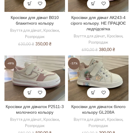
Кросівки для дівчат В010
Кросівки для дівчат АК243-4
блакитного кольору
сірого кольору. НЕ ПРАЦЮЄ
ледпідсвітка
Взуття для дівчат
,
Кросівки
,
Взуття для дівчат
,
Кросівки
,
Розпродаж
Розпродаж
Оригінальна
Поточна
350,00
₴
630,00
₴
ціна:
ціна:
Оригінальна
Поточна
380,00
₴
690,00
₴
630,00 ₴.
350,00 ₴.
ціна:
ціна:
690,00 ₴.
380,00 ₴.
-49%
-57%
Кросівки для дівчаток Р2511-3
Кросівки для дівчаток білого
молочного кольору
кольору GL208А
Взуття для дівчат
,
Кросівки
,
Взуття для дівчат
,
Кросівки
,
Розпродаж
Розпродаж
Оригінальна
Поточна
Оригінальна
Поточна