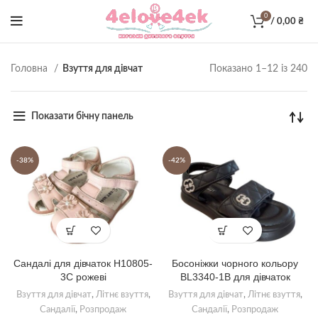
0
/
0,00
₴
Со
Головна
Взуття для дівчат
Показано 1–12 із 240
за
ос
Показати бічну панель
-38%
-42%
Сандалі для дівчаток Н10805-
Босоніжки чорного кольору
3С рожеві
BL3340-1B для дівчаток
Взуття для дівчат
,
Літнє взуття
,
Взуття для дівчат
,
Літнє взуття
,
Сандалії
,
Розпродаж
Сандалії
,
Розпродаж