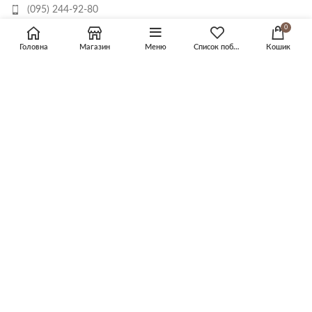
(095) 244-92-80
0
mail@4elove4ek.com.ua
Головна
Магазин
Меню
Список побажань
Кошик
Живий чат Viber
Дитяче взуття у наявності від 15 до 41 розміру. Живі фото.
Швидка доставка. Обмін/післяплата.