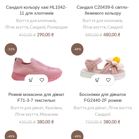
Сандалі кольору хакі HL1042-
Сандалі C20439-6 світло-
11 для хлопчиків
бежевого кольору
Взуття для хлопчиків
,
Взуття для хлопчиків
,
Літнє взуття
,
Сандалії
,
Розпродаж
Літнє взуття
,
Сандалії
Оригінальна
Поточна
Оригінальна
Поточна
290,00
₴
480,00
₴
450,00
₴
880,00
₴
ціна:
ціна:
ціна:
ціна:
450,00 ₴.
290,00 ₴.
880,00 ₴.
480,00 ₴.
-12%
-49%
Рожеві мокасини для дівчат
Босоніжки для дівчаток
F71-3-7 текстильні
FG2440-2F рожеві
Взуття для дівчат
,
Кросівки
,
Взуття для дівчат
,
Літнє взуття
,
Літнє взуття
,
Мокасини
Сандалії
Оригінальна
Поточна
Оригінальна
Поточна
380,00
₴
380,00
₴
430,00
₴
750,00
₴
ціна:
ціна:
ціна:
ціна:
430,00 ₴.
380,00 ₴.
750,00 ₴.
380,00 ₴.
-49%
-49%