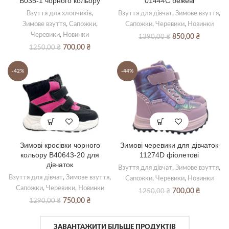
В035-1 чорного кольору
01444С бежеві
Взуття для хлопчиків
,
Взуття для дівчат
,
Зимове взуття
,
Зимове взуття
,
Сапожки
,
Сапожки
,
Черевики
,
Новинки
Черевики
,
Новинки
Оригінальна
Поточна
850,00
₴
1390,00
₴
ціна:
ціна:
Оригінальна
Поточна
700,00
₴
1250,00
₴
1390,00 ₴.
850,00 ₴.
ціна:
ціна:
1250,00 ₴.
700,00 ₴.
-42%
-44%
Зимові кросівки чорного
Зимові черевики для дівчаток
кольору В40643-20 для
11274D фіолетові
дівчаток
Взуття для дівчат
,
Зимове взуття
,
Взуття для дівчат
,
Зимове взуття
,
Сапожки
,
Черевики
,
Новинки
Сапожки
,
Черевики
,
Новинки
Оригінальна
Поточна
700,00
₴
1250,00
₴
ціна:
ціна:
Оригінальна
Поточна
750,00
₴
1290,00
₴
1250,00 ₴.
700,00 ₴.
ціна:
ціна:
1290,00 ₴.
750,00 ₴.
ЗАВАНТАЖИТИ БІЛЬШЕ ПРОДУКТІВ