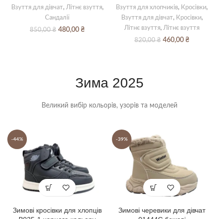
Взуття для дівчат
,
Літнє взуття
,
Взуття для хлопчиків
,
Кросівки
,
Сандалії
Взуття для дівчат
,
Кросівки
,
Літнє взуття
,
Літнє взуття
Оригінальна
Поточна
480,00
₴
850,00
₴
ціна:
ціна:
Оригінальна
Поточна
460,00
₴
820,00
₴
850,00 ₴.
480,00 ₴.
ціна:
ціна:
820,00 ₴.
460,00 ₴.
Зима 2025
Великий вибір кольорів, узорів та моделей
-44%
-39%
Зимові кросівки для хлопців
Зимові черевики для дівчат