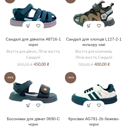
Сандалі для дівчаток A8716-1
Сандалі для хлопців L127-2-1
чорні
кольору хакі
Взуття для дівчат
,
Літнє взуття
,
Взуття для хлопчиків
,
Сандалії
Літнє взуття
,
Сандалії
Оригінальна
Поточна
Оригінальна
Поточна
450,00
₴
400,00
₴
890,00
₴
780,00
₴
ціна:
ціна:
ціна:
ціна:
890,00 ₴.
450,00 ₴.
780,00 ₴.
400,00 ₴.
-44%
-44%
Босоніжки для дівчат 0690-C
Кросівки AG781-2b бежево-
чорні
чорні